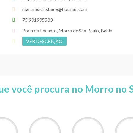
martinezcristiane@hotmail.com
75 991995533
Praia do Encanto, Morro de São Paulo, Bahia
VER DESCRIÇÃO
ue você procura no Morro no 