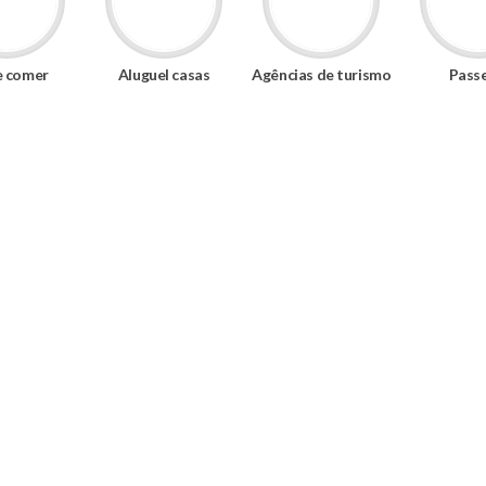
 comer
Aluguel casas
Agências de turismo
Pass
 de pessoas que
ções sobre Morro de
r as melhores opções
adas mais simples
da ilha. Você escolhe
 e preço. Tem para