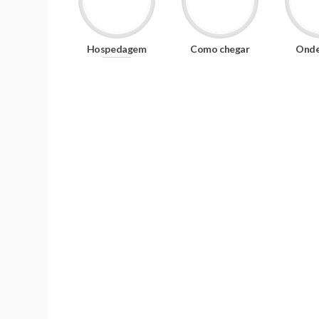
Hospedagem
Como chegar
Onde
Hospedagem
O site faz parte do cotidiano de milhares
acessam a internet à procura de Informa
São Paulo e o nosso diferencial é oferece
de hospedagem para você. Desde as pous
até os mais conceituados hotéis e resorts 
a localização e pesquisa por comodidades
todos os gostos e bolsos.
Ver hotéis e pousadas